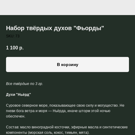
Набор твёрдых духов "Фьорды"
SKU:
73
1 100
р.
В корзину
Все твёрдые по 3 гр.
Духи "Ньёрд"
Суровое северное море, показывающее свою силу и могущество. Не
гневи бога ветра и моря — Ньёрда, иначе шторм этой ночью
обеспечен.
Состав: масло виноградной косточки, эфирные масла и синтетические
компоненты (морская соль, кокос, тимьян, мята).