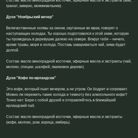
Состав: масло виноградной косточки, эфирные масла и экстракты (мак,
гранат, амирис, можжевельник).
Духи "Ноябрьский вечер"
Величественные холмы за окном, окутанные во мрак, говорят о
наступающих холодах. Ты хорошо подготовился к этой зиме, которую
ты проведешь в деревушке далеко на севере. Вокруг тебя – ничего,
кроме травы, моря и холода. Поставь завариваться чай, зима будет
долгой.
Состав: масло виноградной косточки, эфирные масла и экстракты (чай,
молоко, специи, шалфей, гваяковое дерево).
Духи "Кофе по-ирландски"
Это кофе, который пьют вечером, а не утром. Он бодрит и согревает.
Можно ли пережить такие холода и темноту без алкогольного кофе?
Точно нет. Бери с собой друзей и отправляйтесь в ближайший
ирландский паб.
Состав: масло виноградной косточки, эфирные масла и экстракты
(кофе, молоко, ром, корица, имбирь).